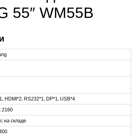
 55″ WM55B
и
ung
1, HDMI*2, RS232*1, DP*1, USB*4
x 2160
с на складе
 400