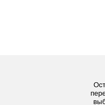
Ост
пере
выб