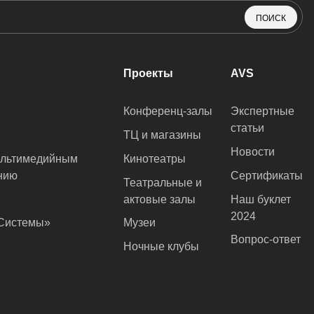
ПОИСК
Проекты
AVS
Конференц-залы
Экспертные
статьи
ТЦ и магазины
Новости
ультимедийным
Кинотеатры
нию
Сертификаты
Театральные и
актовые залы
Наш буклет
2024
оСистемы»
Музеи
Вопрос-ответ
Ночные клубы