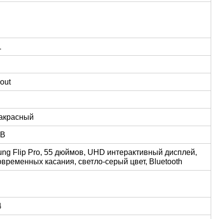
1
out
акрасный
B
ng Flip Pro, 55 дюймов, UHD интерактивный дисплей,
овременных касания, светло-серый цвет, Bluetooth
4