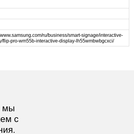
//www.samsung.com/ru/business/smart-signage/interactive-
y/flip-pro-wm55b-interactive-display-lh55wmbwbgcxci/
, мы
жем с
ния.