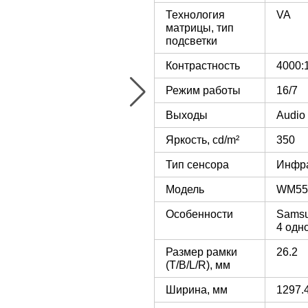
Технология
VA
матрицы, тип
подсветки
Контрастность
4000:
Режим работы
16/7
Выходы
Audio 
Яркость, cd/m²
350
Тип сенсора
Инфр
Модель
WM55
Особенности
Samsu
4 одн
Размер рамки
26.2
(T/B/L/R), мм
Ширина, мм
1297.