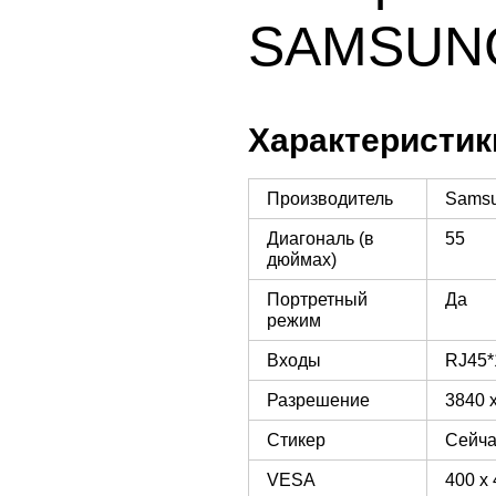
SAMSUNG
Характеристик
Производитель
Sams
Диагональ (в
55
дюймах)
Портретный
Да
режим
Входы
RJ45*
Разрешение
3840 
Стикер
Сейча
VESA
400 x