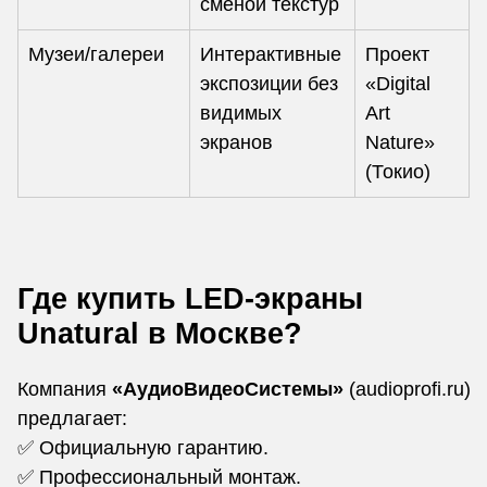
сменой текстур
Музеи/галереи
Интерактивные
Проект
экспозиции без
«Digital
видимых
Art
экранов
Nature»
(Токио)
Где купить LED-экраны
Unatural в Москве?
Компания
«АудиоВидеоСистемы»
(audioprofi.ru)
предлагает:
✅ Официальную гарантию.
✅ Профессиональный монтаж.