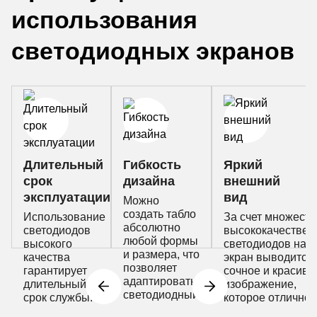
использования
светодиодных экранов
Длительный
Гибкость
Яркий
срок
дизайна
внешний
эксплуатации
вид
Можно
создать табло
Использование
За счет множеств
абсолютно
светодиодов
высококачествен
любой формы
высокого
светодиодов на
и размера, что
качества
экран выводится
позволяет
гарантирует
сочное и красиво
адаптировать
длительный
изображение,
светодиодный
срок службы.
которое отлично
экран под
Светодиодные
воспринимается