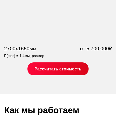
2700x1650мм
от 5 700 000₽
4
P(шаг) = 1.4мм, размер
P 
Рассчитать стоимость
Как мы работаем