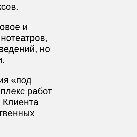
сов.
овое и
инотеатров,
аведений, но
и.
ия «под
плекс работ
 Клиента
ственных