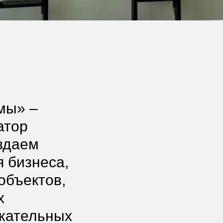
мы» –
атор
здаем
 бизнеса,
объектов,
х
екательных