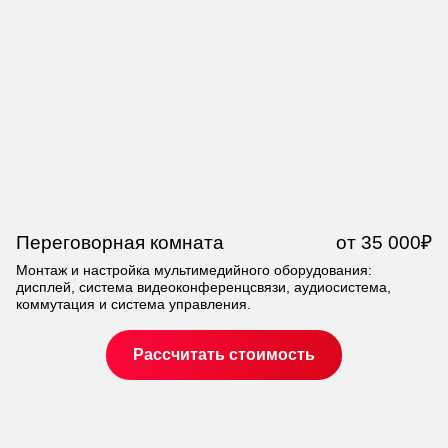
Переговорная комната
от 35 000₽
У
а
Монтаж и настройка мультимедийного оборудования:
дисплей, система видеоконференцсвязи, аудиосистема,
Мо
коммутация и система управления.
зв
об
Рассчитать стоимость