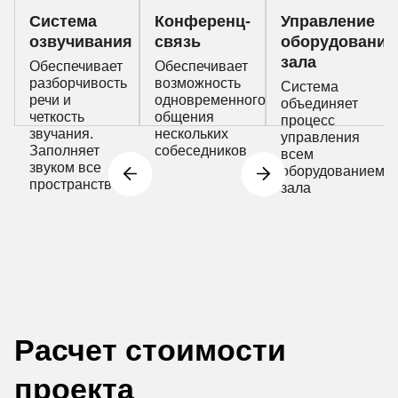
Система
Конференц-
Управление
озвучивания
связь
оборудование
зала
Обеспечивает
Обеспечивает
разборчивость
возможность
Система
речи и
одновременного
объединяет
четкость
общения
процесс
звучания.
нескольких
управления
Заполняет
собеседников
всем
звуком все
оборудованием
пространство
зала
Расчет стоимости
проекта